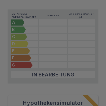
2
UMFANG DES
Emissionen kg
CO
/m
2
Verbrauch
ENERGIEAUSWEISES
jahr
A
B
C
D
E
F
G
IN BEARBEITUNG
Hypothekensimulator