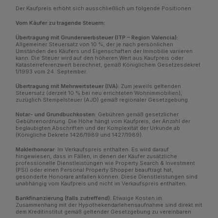
Der Kaufpreis erhöht sich ausschließlich um folgende Positionen:
Vom Käufer zu tragende Steuern:
Übertragung mit Grunderwerbsteuer (ITP – Region Valencia):
Allgemeiner Steuersatz von 10 %, der je nach persönlichen
Umständen des Käufers und Eigenschaften der Immobilie variieren
kann. Die Steuer wird auf den höheren Wert aus Kaufpreis oder
Katasterreferenzwert berechnet, gemäß Königlichem Gesetzesdekret
1/1993 vom 24. September.
Übertragung mit Mehrwertsteuer (IVA):
Zum jeweils geltenden
Steuersatz (derzeit 10 % bei neu errichteten Wohnimmobilien),
zuzüglich Stempelsteuer (AJD) gemäß regionaler Gesetzgebung.
Notar- und Grundbuchkosten:
Gebühren gemäß gesetzlicher
Gebührenordnung. Die Höhe hängt vom Kaufpreis, der Anzahl der
beglaubigten Abschriften und der Komplexität der Urkunde ab
(Königliche Dekrete 1426/1989 und 1427/1989).
Maklerhonorar:
Im Verkaufspreis enthalten. Es wird darauf
hingewiesen, dass in Fällen, in denen der Käufer zusätzliche
professionelle Dienstleistungen wie Property Search & Investment
(PSI) oder einen Personal Property Shopper beauftragt hat,
gesonderte Honorare anfallen können. Diese Dienstleistungen sind
unabhängig vom Kaufpreis und nicht im Verkaufspreis enthalten.
Bankfinanzierung (falls zutreffend):
Etwaige Kosten im
Zusammenhang mit der Hypothekendarlehensaufnahme sind direkt mit
dem Kreditinstitut gemäß geltender Gesetzgebung zu vereinbaren.