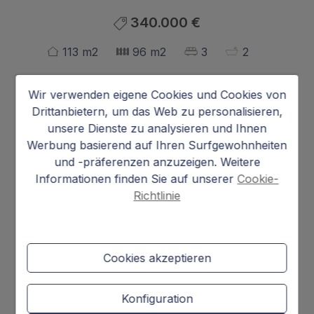
340.000 €
113 m2
96 m2
3
2
Wohnung
in
Denia
Wir verwenden eigene Cookies und Cookies von
Drittanbietern, um das Web zu personalisieren,
Willkommen in dieser wunderschönen
unsere Dienste zu analysieren und Ihnen
3ZimmerWohnung, die nur einen Schritt vom
Werbung basierend auf Ihren Surfgewohnheiten
Yachthafen und dem Stadtzentrum entfernt liegt.
und -präferenzen anzuzeigen. Weitere
Die Wohnung verfügt über ein sehr geräumiges
Informationen finden Sie auf unserer
Cookie-
und helles Wohnzimmer mit direktem Zugang zu
Richtlinie
einer Terrasse mit Markisen, die mehr Komfort
und Privatsphäre bietet. Die hervorragende
Isolierung des Schließsystems gewährleistet
Mehr anzeigen
Cookies akzeptieren
ganzjährig Ruhe und Komfort.
Merkmale
Sie ist mit einer voll ausgestatteten Küche, drei
Konfiguration
geräumigen Zimmern (eines davon mit eigenem