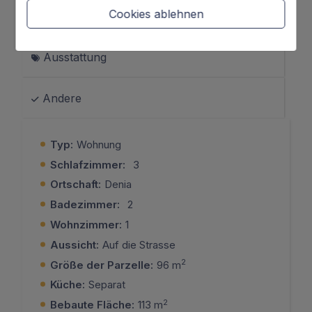
Bad) und einem zweiten Badezimmer im Flur
Cookies ablehnen
Allgemein
ausgestattet, beide renoviert in einem modernen
und eleganten Stil.
Ausstattung
Zu den Verbesserungen gehören: Klimaanlage,
Parkettboden, neue Innentüren und hochwertige
Andere
ClimalitFenster.
Eine Wohnung, die bereit ist, bezogen zu werden,
Typ:
Wohnung
mit allen Annehmlichkeiten.
Schlafzimmer:
3
Ortschaft:
Denia
Badezimmer:
2
Wohnzimmer:
1
Aussicht:
Auf die Strasse
2
Größe der Parzelle:
96 m
Küche:
Separat
2
Bebaute Fläche:
113 m