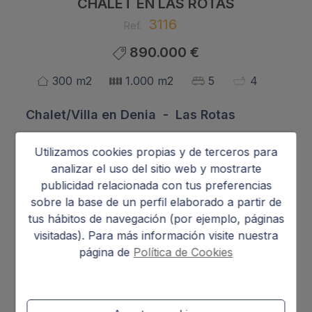
CHALET EN LAS ROTAS
3116
Ref.
890.000 €
300 m2
1.000 m2
5
4
Chalet/Villa
en
Denia - Las Rotas
Utilizamos cookies propias y de terceros para
analizar el uso del sitio web y mostrarte
Presentamos este fantástico chalet en venta en
publicidad relacionada con tus preferencias
Las Rotas, en una situación privilegiada, a escasos
sobre la base de un perfil elaborado a partir de
300 metros del mar y a tan sólo 3 kilómetros del
tus hábitos de navegación (por ejemplo, páginas
centro de Denia, a un paso de chiringuitos,
visitadas). Para más información visite nuestra
supermercados, farmacia, y todo tipo de
página de
Política de Cookies
comercios, etc., así como del Club Náutico y el
puerto deportivo Marina de Denia, y a tan sólo 6
Mostrar más
km. del Club de Golf la Sella. Una ubicación
exclusiva donde podrás disfrutar del maravilloso
Características