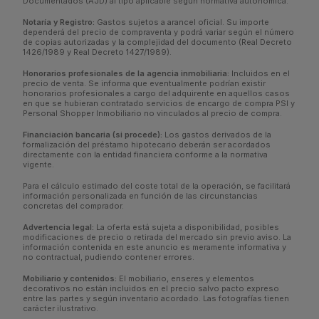
Documentados (AJD) al tipo aplicable según normativa autonómica.
Notaría y Registro:
Gastos sujetos a arancel oficial. Su importe
dependerá del precio de compraventa y podrá variar según el número
de copias autorizadas y la complejidad del documento (Real Decreto
1426/1989 y Real Decreto 1427/1989).
Honorarios profesionales de la agencia inmobiliaria:
Incluidos en el
precio de venta. Se informa que eventualmente podrían existir
honorarios profesionales a cargo del adquirente en aquellos casos
en que se hubieran contratado servicios de encargo de compra PSI y
Personal Shopper Inmobiliario no vinculados al precio de compra.
Financiación bancaria (si procede):
Los gastos derivados de la
formalización del préstamo hipotecario deberán ser acordados
directamente con la entidad financiera conforme a la normativa
vigente.
Para el cálculo estimado del coste total de la operación, se facilitará
información personalizada en función de las circunstancias
concretas del comprador.
Advertencia legal:
La oferta está sujeta a disponibilidad, posibles
modificaciones de precio o retirada del mercado sin previo aviso. La
información contenida en este anuncio es meramente informativa y
no contractual, pudiendo contener errores.
Mobiliario y contenidos:
El mobiliario, enseres y elementos
decorativos no están incluidos en el precio salvo pacto expreso
entre las partes y según inventario acordado. Las fotografías tienen
carácter ilustrativo.